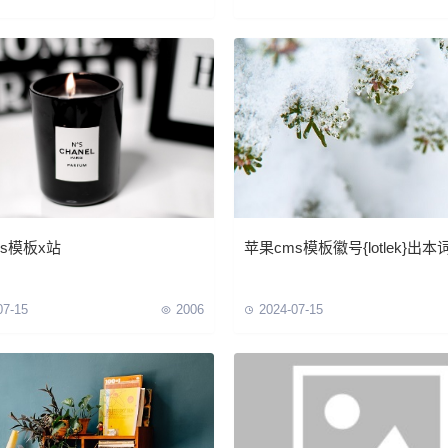
s模板x站
苹果cms模板徽号{lotlek}出
07-15
2006
2024-07-15