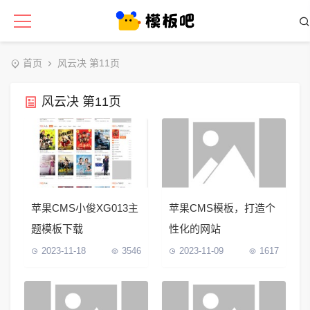
首页
风云决 第11页
风云决 第11页
苹果CMS小俊XG013主
苹果CMS模板，打造个
题模板下载
性化的网站
2023-11-18
3546
2023-11-09
1617