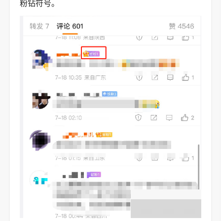
粉钻符号。