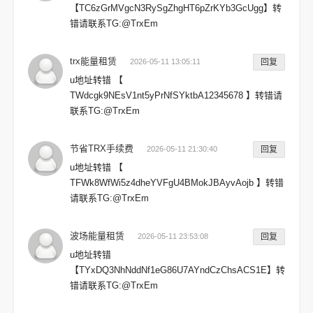
【TC6zGrMVgcN3RySgZhgHT6pZrKYb3GcUgg】转
错请联系TG:@TrxEm
trx能量租赁
2026-05-11 13:05:11
回复
u地址转错 【
TWdcgk9NEsV1nt5yPrNfSYktbA12345678 】转错请
联系TG:@TrxEm
节省TRX手续费
2026-05-11 21:30:40
回复
u地址转错 【
TFWk8WfWi5z4dheYVFgU4BMokJBAyvAojb 】转错
请联系TG:@TrxEm
波场能量租赁
2026-05-11 23:53:08
回复
u地址转错
【TYxDQ3NhNddNf1eG86U7AYndCzChsACS1E】转
错请联系TG:@TrxEm