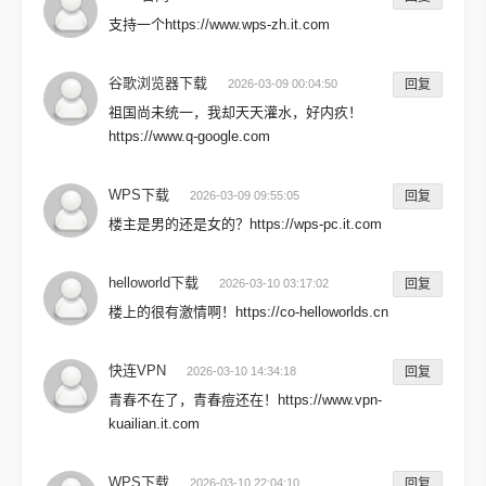
支持一个https://www.wps-zh.it.com
谷歌浏览器下载
2026-03-09 00:04:50
回复
祖国尚未统一，我却天天灌水，好内疚！
https://www.q-google.com
WPS下载
2026-03-09 09:55:05
回复
楼主是男的还是女的？https://wps-pc.it.com
helloworld下载
2026-03-10 03:17:02
回复
楼上的很有激情啊！https://co-helloworlds.cn
快连VPN
2026-03-10 14:34:18
回复
青春不在了，青春痘还在！https://www.vpn-
kuailian.it.com
WPS下载
2026-03-10 22:04:10
回复