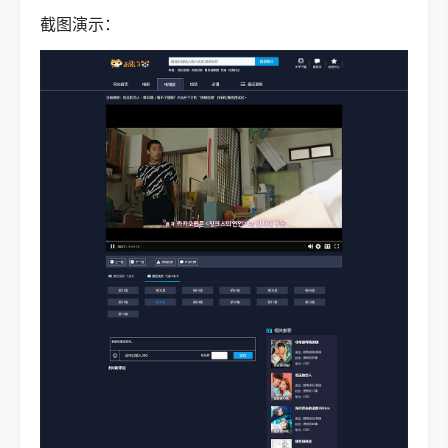
截图演示：