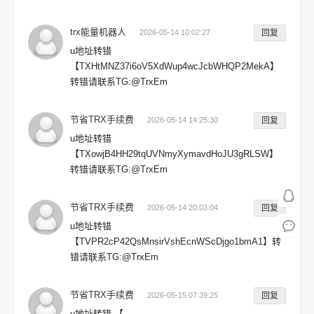
trx能量机器人
2026-05-14 10:02:27
回复
u地址转错
【TXHtMNZ37i6oV5XdWup4wcJcbWHQP2MekA】
转错请联系TG:@TrxEm
节省TRX手续费
2026-05-14 14:25:30
回复
u地址转错
【TXowjB4HH29tqUVNmyXymavdHoJU3gRLSW】
转错请联系TG:@TrxEm
节省TRX手续费
2026-05-14 20:03:04
回复
u地址转错
【TVPR2cP42QsMnsirVshEcnWScDjgo1bmA1】转
错请联系TG:@TrxEm
节省TRX手续费
2026-05-15 07:39:25
回复
u地址转错 【