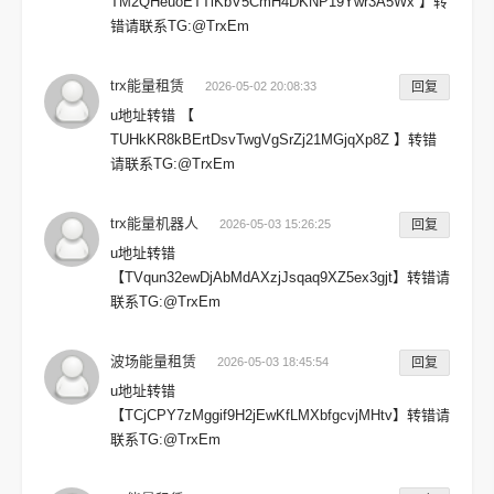
TM2QHeuoETTiKbV5CmH4DKNP19Ywr3A5Wx 】转
错请联系TG:@TrxEm
trx能量租赁
2026-05-02 20:08:33
回复
u地址转错 【
TUHkKR8kBErtDsvTwgVgSrZj21MGjqXp8Z 】转错
请联系TG:@TrxEm
trx能量机器人
2026-05-03 15:26:25
回复
u地址转错
【TVqun32ewDjAbMdAXzjJsqaq9XZ5ex3gjt】转错请
联系TG:@TrxEm
波场能量租赁
2026-05-03 18:45:54
回复
u地址转错
【TCjCPY7zMggif9H2jEwKfLMXbfgcvjMHtv】转错请
联系TG:@TrxEm