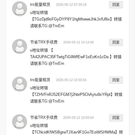
trx能量租赁
2026-05-12 07:39:19
回复
u地址转错
【TGzDjd9sFGyDYP8Y1hgMtwweJhkJxfU8ix】转错
请联系TG:@TrxEm
节省TRX手续费
2026-05-12 10:13:06
回复
u地址转错 【
TA42UPAC35FTwtgTiG9WfEwF1sEoKn1cDa 】转错
请联系TG:@TrxEm
trx能量租赁
2026-05-12 10:55:55
回复
u地址转错
【TZHVFnRJ52EFGM7j2hbrP5ChAytu9xYRpt】转错
请联系TG:@TrxEm
节省TRX手续费
2026-05-12 10:59:54
回复
u地址转错
【TCNcidKfWSBgrwTJXav9F1Go7EoiWSHWMa】转