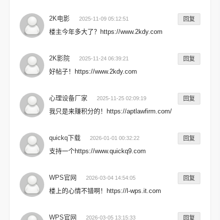
2K电影
2025-11-09 05:12:51
回复
楼主今年多大了？https://www.2kdy.com
2K影院
2025-11-24 06:39:21
回复
好帖子！https://www.2kdy.com
心理设备厂家
2025-11-25 02:09:19
回复
我只是来赚积分的！https://aptlawfirm.com/
quickq下载
2026-01-01 00:32:22
回复
支持一个https://www.quickq9.com
WPS官网
2026-03-04 14:54:05
回复
楼上的心情不错啊！https://l-wps.it.com
WPS官网
2026-03-05 13:15:33
回复