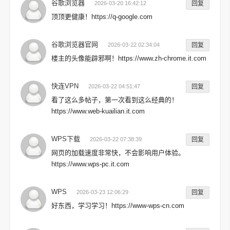
谷歌浏览器
2026-03-20 16:42:12
回复
顶顶更健康！https://q-google.com
谷歌浏览器官网
2026-03-22 02:34:04
回复
楼主的头像能辟邪啊！https://www.zh-chrome.it.com
快连VPN
2026-03-22 04:51:47
回复
看了这么多帖子，第一次看到这么经典的！
https://www.web-kuailian.it.com
WPS下载
2026-03-22 07:38:39
回复
网页的加载速度非常快，不会影响用户体验。
https://www.wps-pc.it.com
WPS
2026-03-23 12:06:29
回复
好东西，学习学习！https://www-wps-cn.com