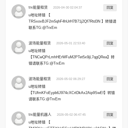
trx能量租赁
2026-04-30 02:04:37
回复
u地址转错 【
TRSxovBJF2m5qhF4hUrH7B71j2Qf7Rtd3N 】转错请
联系TG:@TrxEm
波场能量租赁
2026-05-01 22:53:40
回复
u地址转错
【TNCwQPrLmhHErWFuM2PTet5x9jL7qgQRea】转
错请联系TG:@TrxEm
波场能量租赁
2026-05-02 06:29:27
回复
u地址转错
【TUfmKFoEypb6J974cXCrtDkAx2Aip9SwEf】转错
请联系TG:@TrxEm
trx能量机器人
2026-05-02 06:47:45
回复
u地址转错 【