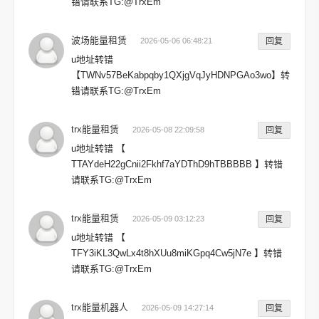
错请联系TG:@TrxEm
波场能量租赁
2026-05-06 06:48:21
回复
u地址转错
【TWNv57BeKabpqby1QXjgVqJyHDNPGAo3wo】转
错请联系TG:@TrxEm
trx能量租赁
2026-05-08 22:09:58
回复
u地址转错 【
TTAYdeH22gCnii2Fkhf7aYDThD9hTBBBBB 】转错
请联系TG:@TrxEm
trx能量租赁
2026-05-09 03:12:23
回复
u地址转错 【
TFY3iKL3QwLx4t8hXUu8miKGpq4Cw5jN7e 】转错
请联系TG:@TrxEm
trx能量机器人
2026-05-09 14:27:14
回复