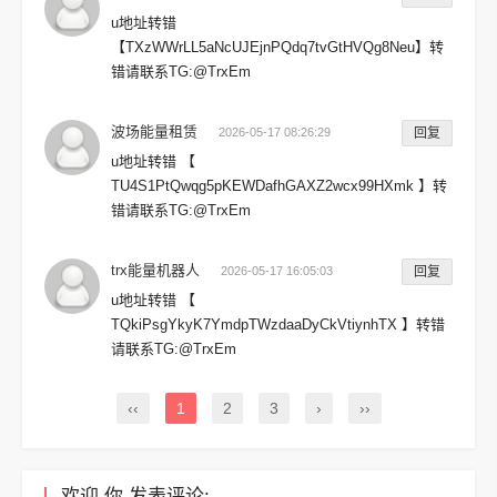
u地址转错
【TXzWWrLL5aNcUJEjnPQdq7tvGtHVQg8Neu】转
错请联系TG:@TrxEm
波场能量租赁
2026-05-17 08:26:29
回复
u地址转错 【
TU4S1PtQwqg5pKEWDafhGAXZ2wcx99HXmk 】转
错请联系TG:@TrxEm
trx能量机器人
2026-05-17 16:05:03
回复
u地址转错 【
TQkiPsgYkyK7YmdpTWzdaaDyCkVtiynhTX 】转错
请联系TG:@TrxEm
‹‹
1
2
3
›
››
欢迎
你
发表评论: