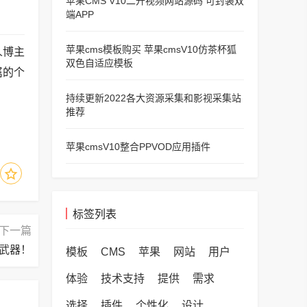
苹果CMS V10二开视频网站源码 可封装双
端APP
苹果cms模板购买 苹果cmsV10仿茶杯狐
人博主
双色自适应模板
属的个
持续更新2022各大资源采集和影视采集站
推荐
苹果cmsV10整合PPVOD应用插件
标签列表
下一篇
武器！
模板
CMS
苹果
网站
用户
体验
技术支持
提供
需求
选择
插件
个性化
设计