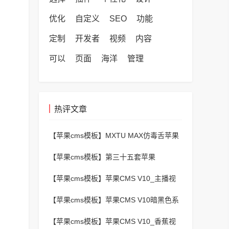
优化
自定义
SEO
功能
定制
开发者
视频
内容
可以
页面
海洋
管理
热评文章
【苹果cms模板】
MXTU MAX仿毒舌苹果
CMS影视自适应主题模板3.0修正版源码
【苹果cms模板】
第三十五套苹果
CMSv10最新热门短剧模板
【苹果cms模板】
苹果CMS V10_主播视
频网_二开苹果cms视频网站源码模板 – 亲
【苹果cms模板】
苹果CMS V10暗黑色系
测源码 有演示
动漫番剧小视频在线播放主题模板
【苹果cms模板】
苹果CMS V10_香蕉视